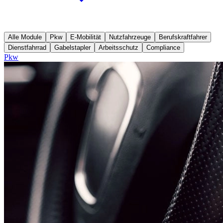
Alle Module
Pkw
E-Mobilität
Nutzfahrzeuge
Berufskraftfahrer
Dienstfahrrad
Gabelstapler
Arbeitsschutz
Compliance
Pkw