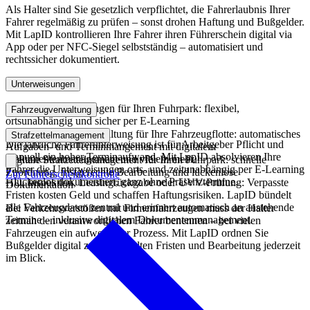
Als Halter sind Sie gesetzlich verpflichtet, die Fahrerlaubnis Ihrer
Fahrer regelmäßig zu prüfen – sonst drohen Haftung und Bußgelder.
Mit LapID kontrollieren Ihre Fahrer ihren Führerschein digital via
App oder per NFC-Siegel selbstständig – automatisiert und
rechtssicher dokumentiert.
Unterweisungen
Digitale Unterweisungen für Ihren Fuhrpark: flexibel,
Fahrzeugverwaltung
ortsunabhängig und sicher per E-Learning
Digitale Fahrzeugverwaltung für Ihre Fahrzeugflotte: automatisches
Strafzettelmanagement
Die jährliche Fahrerunterweisung ist für Arbeitgeber Pflicht und
Aufgaben- und Terminmangement mit digitalem
manuell ein hoher Terminaufwand. Mit LapID absolvieren Ihre
Dokumentenmanagement und vielem mehr.
Digitale Strafzettelmanagement für Ihren Fuhrpark: schnelle
Fahrer die Unterweisungen orts- und zeitunabhängig per E-Learning
Zuordnung, fristgerechte Bearbeitung und lückenlose
Zur Führerscheinkontrolle
– lückenlos dokumentiert, ganz ohne Präsenztermine.
HU, Inspektion, Leasingrückgabe oder UVV-Prüfung: Verpasste
Dokumentation
Fristen kosten Geld und schaffen Haftungsrisiken. LapID bündelt
alle Fahrzeugdaten zentral und erinnert automatisch an anstehende
Bei Verkehrsverstößen mit Firmenfahrzeugen muss der Halter
Termine – inklusive digitalem Dokumentenmanagement.
zeitnah den verantwortlichen Fahrer benennen – bei vielen
Fahrzeugen ein aufwendiger Prozess. Mit LapID ordnen Sie
Bußgelder digital zu und behalten Fristen und Bearbeitung jederzeit
im Blick.