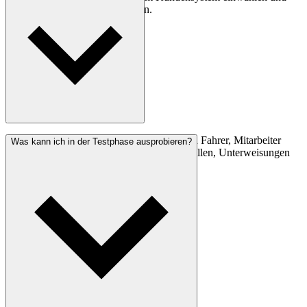
die ausgewählten Produkte testen.
Sie aktivieren die jeweiligen Produkte, legen Fahrer, Mitarbeiter
Was kann ich in der Testphase ausprobieren?
oder Fahrzeuge an und können dann Kontrollen, Unterweisungen
und Termine für die Personen zuweisen.