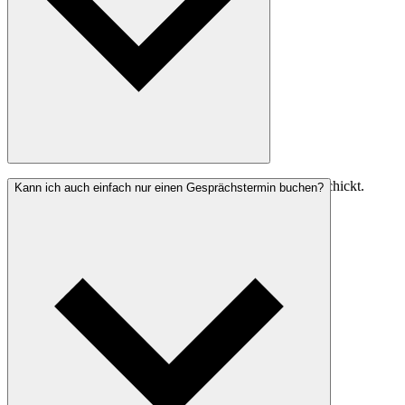
Die Zugangsdaten werden automatisiert per E-Mail verschickt.
Kann ich auch einfach nur einen Gesprächstermin buchen?
Dadurch ist ein schneller Start in die Testphase möglich.