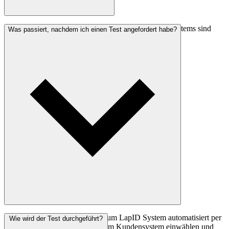
Nein, der Test der LapID Produkte und des LapID Systems sind
Was passiert, nachdem ich einen Test angefordert habe?
kostenfrei.
Sie erhalten die Zugangsdaten zum LapID System automatisiert per
Wie wird der Test durchgeführt?
E-Mail. Damit können Sie sich im Kundensystem einwählen und