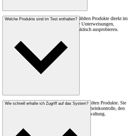
In der Testphase können Sie die ausgewählten Produkte direkt im
Welche Produkte sind im Test enthalten?
System testen und typische Prozesse wie Unterweisungen,
Kontrollen oder Terminzuweisungen praktisch ausprobieren.
Im Test enthalten sind die von Ihnen ausgewählten Produkte. Sie
Wie schnell erhalte ich Zugriff auf das System?
können wählen zwischen der LapID Führerscheinkontrolle, den
Unterweisungen und der LapID Fahrzeugverwaltung.