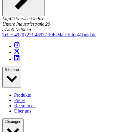
LapID Service GmbH
Untere Industriestraße 20
57250 Netphen
Tel:
+ 49 (0) 271 48972 10
E-Mail:
infos@lapid.de
Sitemap
Produkte
Preise
Ressourcen
Über uns
Lösungen