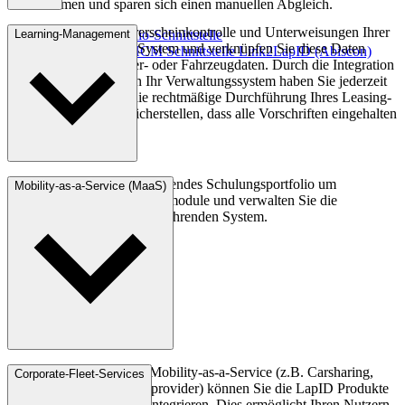
Unternehmen und sparen sich einen manuellen Abgleich.
Verwalten Sie die Führerscheinkontrolle und Unterweisungen Ihrer
Learning-Management
Mehr zur Personio-Schnittstelle
Nutzer direkt in Ihrem System und verknüpfen Sie diese Daten
Mehr zur SAP HCM Schnittstelle Link2LapID (Abiscon)
nahtlos mit Ihren Fahrer- oder Fahrzeugdaten. Durch die Integration
der LapID Lösungen in Ihr Verwaltungssystem haben Sie jederzeit
einen Überblick über die rechtmäßige Durchführung Ihres Leasing-
Services und können sicherstellen, dass alle Vorschriften eingehalten
werden.
Komplettieren Sie Ihr bestehendes Schulungsportfolio um
Mobility-as-a-Service (MaaS)
ausgewählte Unterweisungsmodule und verwalten Sie die
Mitarbeiter direkt in Ihrem führenden System.
Als Anbieter im Bereich Mobility-as-a-Service (z.B. Carsharing,
Corporate-Fleet-Services
ÖPNV oder Technologieprovider) können Sie die LapID Produkte
nahtlos in Ihre Plattform integrieren. Dies ermöglicht Ihren Nutzern,