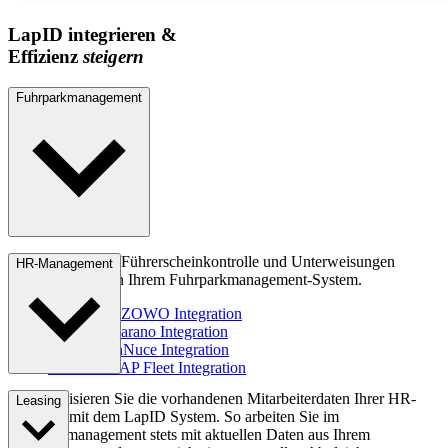
LapID integrieren &
Effizienz
steigern
Fuhrparkmanagement
Sie verwalten die Führerscheinkontrolle und Unterweisungen
HR-Management
zukünftig direkt in Ihrem Fuhrparkmanagement-System.
Mehr zur AZOWO Integration
Mehr zur Carano Integration
Mehr zur InNuce Integration
Mehr zur SAP Fleet Integration
Synchronisieren Sie die vorhandenen Mitarbeiterdaten Ihrer HR-
Leasing
Software mit dem LapID System. So arbeiten Sie im
Fuhrparkmanagement stets mit aktuellen Daten aus Ihrem