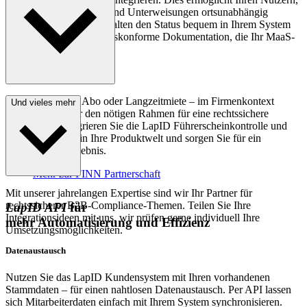
Führerscheinkontrollen und Unterweisungen ortsunabhängig
durchzuführen. Sie verwalten den Status bequem in Ihrem System
und erhalten eine gesetzeskonforme Dokumentation, die Ihr MaaS-
Angebot optimal ergänzt.
Carsharing, Auto Abo oder Langzeitmiete – im Firmenkontext
Und vieles mehr
gewährleisten wir den nötigen Rahmen für eine rechtssichere
Umsetzung. Integrieren Sie die LapID Führerscheinkontrolle und
Unterweisungen in Ihre Produktwelt und sorgen Sie für ein
rechtssicheres Erlebnis.
Mehr zur FINN Partnerschaft
Mit unserer jahrelangen Expertise sind wir Ihr Partner für
rechtssicherer B2B-Compliance-Themen. Teilen Sie Ihre
LapID API
für
Integrationsideen mit uns, wir prüfen gerne individuell Ihre
mehr Automatisierung und Effizienz
Umsetzungsmöglichkeiten.
Datenaustausch
Nutzen Sie das LapID Kundensystem mit Ihren vorhandenen
Stammdaten – für einen nahtlosen Datenaustausch. Per API lassen
sich Mitarbeiterdaten einfach mit Ihrem System synchronisieren.