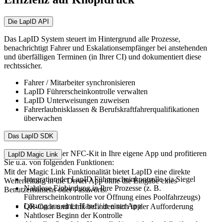
Die LapID API
Das LapID System steuert im Hintergrund alle Prozesse,
benachrichtigt Fahrer und Eskalationsempfänger bei anstehenden
und überfälligen Terminen (in Ihrer CI) und dokumentiert diese
rechtssicher.
Fahrer / Mitarbeiter synchronisieren
LapID Führerscheinkontrolle verwalten
LapID Unterweisungen zuweisen
Fahrerlaubnisklassen & Berufskraftfahrerqualifikationen
überwachen
Das LapID SDK
Integrieren Sie unser NFC-Kit in Ihre eigene App und profitieren
LapID Magic Link
Sie u.a. von folgenden Funktionen:
Mit der Magic Link Funktionalität bietet LapID eine direkte
Integration der LapID Führerscheinkontrolle via Siegel
Weiterleitung in die Driver App ohne die Eingabe eines
Nahtlose Einbindung in Ihre Prozesse (z. B.
Benutzernamens oder Passworts.
Führerscheinkontrolle vor Öffnung eines Poolfahrzeugs)
Lösung aus einer Hand / in einer App
QR-Code und Link befinden sich in der Aufforderung
Nahtloser Beginn der Kontrolle