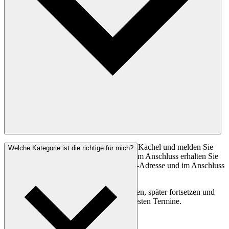
Klicken Sie auf die gewünschte Webinar‑Kachel und melden Sie
Welche Kategorie ist die richtige für mich?
sich für den Zugriff auf das Webinar an. Im Anschluss erhalten Sie
eine E-Mail zur Bestätigung Ihrer E-Mail-Adresse und im Anschluss
Zugriff auf das angeforderte Webinar.
Sie können das Webinar jederzeit pausieren, später fortsetzen und
Passagen erneut ansehen. Es gibt keine festen Termine.