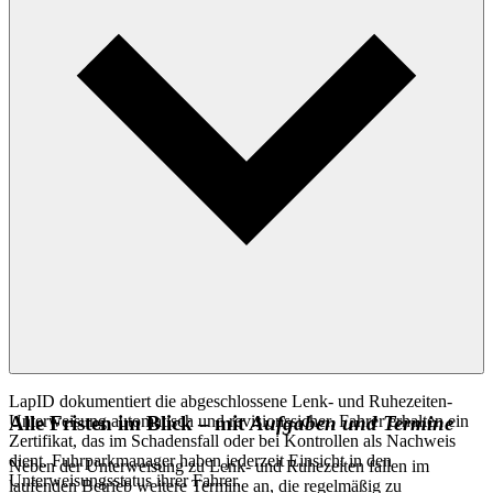
LapID dokumentiert die abgeschlossene Lenk- und Ruhezeiten-
Unterweisung automatisch und revisionssicher. Fahrer erhalten ein
Alle Fristen im Blick – mit
Aufgaben und Termine
Zertifikat, das im Schadensfall oder bei Kontrollen als Nachweis
dient. Fuhrparkmanager haben jederzeit Einsicht in den
Neben der Unterweisung zu Lenk- und Ruhezeiten fallen im
Unterweisungsstatus ihrer Fahrer.
laufenden Betrieb weitere Termine an, die regelmäßig zu