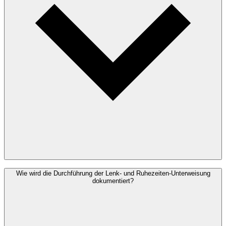
Das Modul Lenk- und Ruhezeiten ist derzeit in deutscher Sprache
Wie wird die Durchführung der Lenk- und Ruhezeiten-Unterweisung
verfügbar. Für Unternehmen mit Fahrern anderer Muttersprache
dokumentiert?
besteht die Möglichkeit, eigene Unterweisungsinhalte über das
Modul Individuelle Inhalte zu ergänzen.