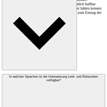
Fuhrparkmanager und Disponenten können persönlich haftbar
gemacht werden, wenn sie Ruhezeiten kennen oder hätten kennen
müssen. Schwere Wiederholungsverstöße können zum Entzug der
Genehmigung für den Güterverkehr führen.
Das Modul Lenk- und Ruhezeiten dauert je nach Lerntempo 30 bis
In welchen Sprachen ist die Unterweisung Lenk- und Ruhezeiten
45 Minuten. Es kann orts- und zeitunabhängig via E-Learning
verfügbar?
absolviert werden und ist als Einzelmodul oder in Kombination mit
der Lkw-Unterweisung buchbar.