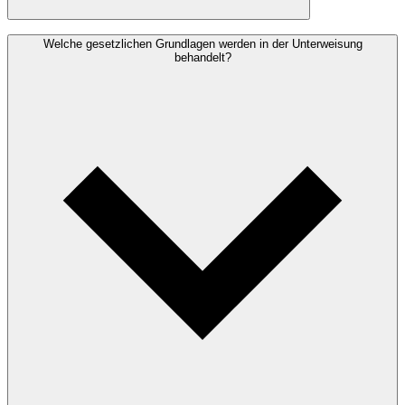
Müdigkeit am Steuer ist eine der häufigsten Unfallursachen im
Welche gesetzlichen Grundlagen werden in der Unterweisung
Güterverkehr. Die gesetzlichen Lenk- und Ruhezeitenvorschriften
behandelt?
sollen sicherstellen, dass Fahrer ausgeruht und konzentriert fahren.
Verstöße werden von Kontrollbehörden streng geahndet –
Bußgelder können je nach Schwere des Verstoßes mehrere Tausend
Euro betragen und zu Fahrverboten führen.