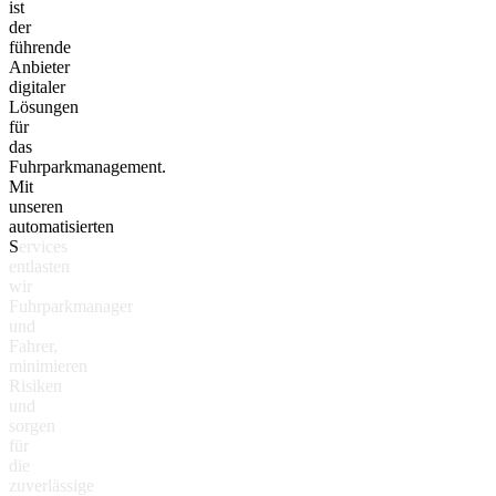
i
s
t
d
e
r
f
ü
h
r
e
n
d
e
A
n
b
i
e
t
e
r
d
i
g
i
t
a
l
e
r
L
ö
s
u
n
g
e
n
f
ü
r
d
a
s
F
u
h
r
p
a
r
k
m
a
n
a
g
e
m
e
n
t
.
M
i
t
u
n
s
e
r
e
n
a
u
t
o
m
a
t
i
s
i
e
r
t
e
n
S
e
r
v
i
c
e
s
e
n
t
l
a
s
t
e
n
w
i
r
F
u
h
r
p
a
r
k
m
a
n
a
g
e
r
u
n
d
F
a
h
r
e
r
,
m
i
n
i
m
i
e
r
e
n
R
i
s
i
k
e
n
u
n
d
s
o
r
g
e
n
f
ü
r
d
i
e
z
u
v
e
r
l
ä
s
s
i
g
e