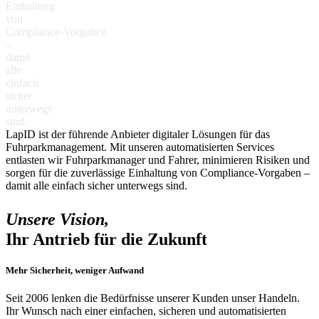
E
i
n
h
a
l
t
u
n
g
v
o
n
C
o
m
p
l
i
a
n
c
e
-
V
o
r
g
a
b
e
n
–
d
a
m
i
t
a
l
l
e
e
i
n
f
a
c
h
s
i
c
h
e
r
u
n
t
e
r
w
e
g
s
s
i
n
d
.
LapID ist der führende Anbieter digitaler Lösungen für das
Fuhrparkmanagement. Mit unseren automatisierten Services
entlasten wir Fuhrparkmanager und Fahrer, minimieren Risiken und
sorgen für die zuverlässige Einhaltung von Compliance-Vorgaben –
damit alle einfach sicher unterwegs sind.
Unsere Vision,
Ihr Antrieb für die Zukunft
Mehr Sicherheit, weniger Aufwand
Seit 2006 lenken die Bedürfnisse unserer Kunden unser Handeln.
Ihr Wunsch nach einer einfachen, sicheren und automatisierten